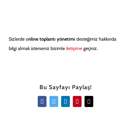
Sizlerde o
nline toplantı yönetimi
desteğimiz hakkında
bilgi almak isterseniz bizimle
iletişime
geçiniz.
Bu Sayfayı Paylaş!
Facebook
Twitter
LinkedIn
Pinterest
Email