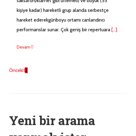
saksafon/klarnet gibi üflemeli) ve büyük (55
kişiye kadar) hareketli grup alanda serbestçe
hareket ederekgünboyu ortamı canlandırıcı
performanslar sunar. Çok geniş bir repertuara
[...]
Devam
Önceki
1
2
Yeni bir arama