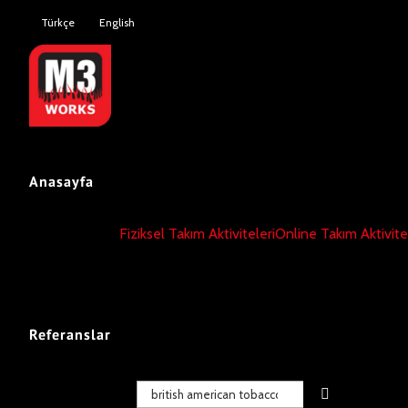
Skip
Türkçe
English
to
content
Anasayfa
Fiziksel Takım Aktiviteleri
Online Takım Aktivite
Referanslar
Ara: