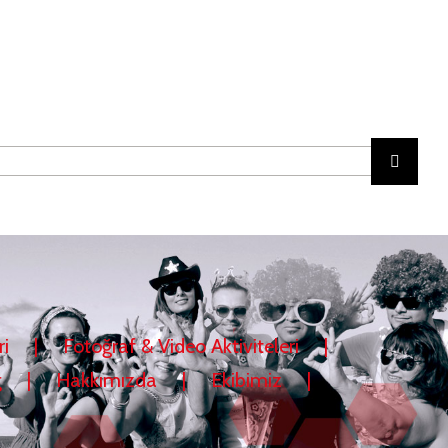
Ara:
ri
Fotoğraf & Video Aktiviteleri
g
Hakkımızda
Ekibimiz