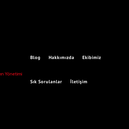
Facebook
Twitter
YouTub
Inst
Blog
Hakkımızda
Ekibimiz
yın Yönetimi
Sık Sorulanlar
İletişim